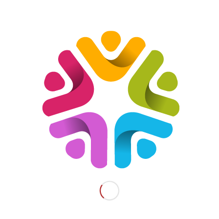
m neque sed ipsum. Nam quam nunc, blandit vel, luctus pulvinar,
vitae sapien ut libero venenatis faucibus.
quis ante. Etiam sit amet orci eget eros faucibus t
bh. Donec sodales sagittis magna. Sed consequat
nunc, quis gravida magna mi a libero. Fusce vulput
rus quam, scelerisque ut, mollis sed, nonummy id, metus. Nullam a
ntry